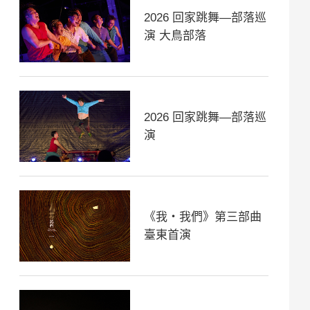
2026 回家跳舞—部落巡
演 大鳥部落
2026 回家跳舞—部落巡
演
《我・我們》第三部曲
臺東首演