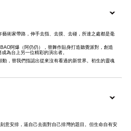
年藝術家帶路，伸手去指、去摸、去碰，所達之處都是毫
ABAO
阿爆（阿仍仍），替舞作貼身打造聽覺派對，創造
將成為台上另一位精彩的演出者。
顫動，替我們指認出從來沒有看過的新世界。初生的靈魂
，刻意安排，逼自己去面對自己排灣的題目。但生命自有安