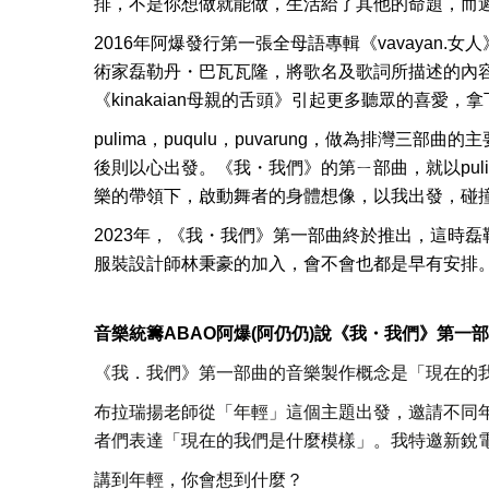
排，不是你想做就能做，生活給了其他的命題，而
2016
年阿爆發行第一張全母語專輯《
vavayan.
女人
術家磊勒丹・巴瓦瓦隆，將歌名及歌詞所描述的內
《
kinakaian
母親的舌頭》引起更多聽眾的喜愛，拿
pulima
，p
uqulu
，p
uvarung
，做為排灣三部曲的主
後則以心出發。《我・我們》的第ㄧ部曲，就以
pul
樂的帶領下，啟動舞者的身體想像，以我出發，碰
2023
年，《我・我們》第一部曲終於推出，這時磊
服裝設計師林秉豪的加入，會不會也都是早有安排
音樂統籌ABAO阿爆(阿仍仍)說《我・我們》第一
《我．我們》第一部曲的音樂製作概念是「現在的
布拉瑞揚老師從「年輕」這個主題出發，邀請不同
者們表達「現在的我們是什麼模樣」。我特邀新銳
講到年輕，你會想到什麼？