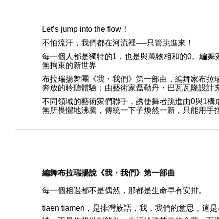
Let’s jump into the flow
！
不怕流汗，我們都在河流裡
──
只管跳進來！
每一個人都是獨特的
1
，也是與萬物相和的
0
。編舞
無拘束的新世界
布拉瑞揚舞團《我・我們》第一部曲，編舞家布拉
奔放的聆聽體驗；由藝術家磊勒丹・巴瓦瓦隆設計
不同領域的藝術家們聯手，誘使舞者跳進由
0
與
1
構
無所畏懼地沸騰，傳統一下子煥然一新，只能用手
編舞布拉瑞揚說《我・我們》第一部曲
每一個相遇都不是偶然，那都是生命早有安排。
tiaen tiamen
，是排灣族語，我，我們的意思，這是