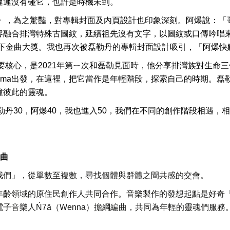
遲遲沒有碰它，也許是時機未到。
》，為之驚豔，對專輯封面及內頁設計也印象深刻。阿爆說：「
容融合排灣特殊古圖紋，延續祖先沒有文字，以圖紋或口傳吟唱
下金曲大獎。我也再次被磊勒丹的專輯封面設計吸引，「阿爆快
要核心，是
2021
年第ㄧ次和磊勒見面時，他分享排灣族對生命三
ima
出發，在這裡，把它當作是年輕階段，探索自己的時期。磊
撞彼此的靈魂。
勒丹
30
，阿爆
40
，我也進入
50
，我們在不同的創作階段相遇，相
。
部曲
我們」，從單數至複數，尋找個體與群體之間共感的交會。
年齡領域的原住民創作人共同合作。音樂製作的發想起點是好奇
電子音樂人
Ń7ä
（
Wenna
）擔綱編曲，共
同為年輕的靈魂們服務