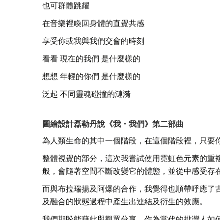
也可群體跳耀
在音樂裡喚回身體的直覺共感
享受你或我與我們交會的時刻
看看 現在的我們 是什麼樣的
想想 年輕的你們 是什麼樣的
泛起 不同靈魂碰撞的漣漪
圖繪設計磊勒丹說《我・我們》第二部曲
為人類生命的其中一個階段，在這個階段裡，只要你願
整體視覺的部分，這次我嘗試使用霓虹色元素的重
般，會隨著空間不斷改變它的體態，並從中感受存
而與布拉瑞揚及阿爆的合作，我覺得也順帶呼應了
及融合的狀態過程中產生出連結及衍生的效應。
我們期盼能藉此與觀眾分享，作為當代的排灣人如何