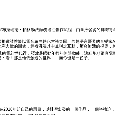
家布拉瑞揚・帕格勒法顛覆過往創作流程，由血液發燙的排灣青
瑞揚邀請擅於以電音編曲轉化古謠氛圍、跨越語言疆界的音樂家
充滿力量的圖像，舞者沉浸其中並與之互動，驚奇鮮活的視覺，
成的電幻世代裡，釋放最躁動年輕的無限動能，讓細胞順從直覺
指：看！那是他們創造的世界
——
而你也是一份子。
在
2018
年給自己的題目，以排灣出發的一個作品，一個半強迫