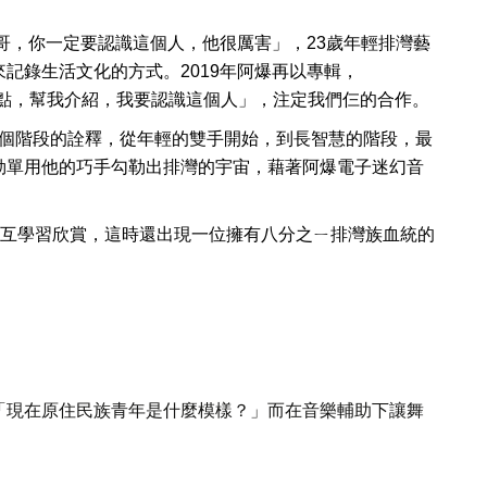
哥，你一定要認識這個人，他很厲害」，
23
歲年輕排灣藝
來記錄生活文化的方式。
2019
年阿爆再以專輯，
點，幫我介紹，我要認識這個人」，注定我們仨的合作。
個階段的詮釋，從年輕的雙手開始，到長智慧的階段，最
勒單用他的巧手勾勒出排灣的宇宙，藉著阿爆電子迷幻音
互學習欣賞，這時還出現一位擁有八分之ㄧ排灣族血統的
「現在原住民族青年是什麼模樣？」而在音樂輔助下讓舞
。