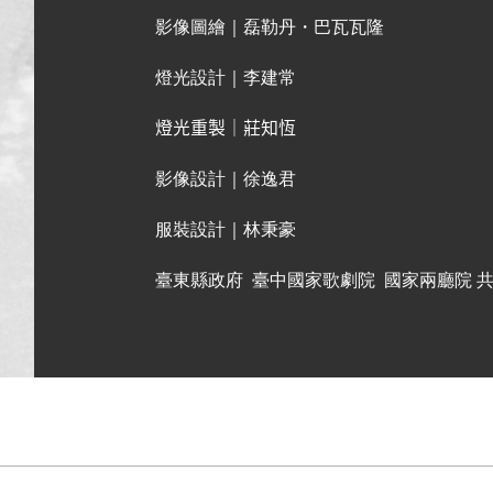
影像圖繪｜磊勒丹・巴瓦瓦隆
燈光設計｜李建常
燈光重製｜莊知恆
影像設計｜徐逸君
服裝設計｜林秉豪
臺東縣政府 臺中國家歌劇院 國家兩廳院